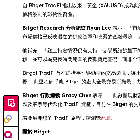
自 Bitget TradFi 推出以來，黃金 (XA
價格波動的戰術性資產。
Bitget Research 分析總監 Ryan Lee
表示：「市
市場價格已反映潛在的供應衝擊和收緊的金融環境。
他補充：「鏈上持倉情況仍有支持；交易所結餘呈下降
積，並可以為更長時間範圍的反彈奠定基礎，而非全
Bitget TradFi 旨在建構事件驅動型的交易環境，
檻。 此里程碑呼應 Bitget 的宏大全景交易所
Bitget 行政總裁 Gracy Chen
表示：「此刻體現財
匯及股票等代幣化 TradFi 資產，目前在 Bitget
若要展開您的 TradFi 旅程，請瀏覽
此處
。
關於 Bitget