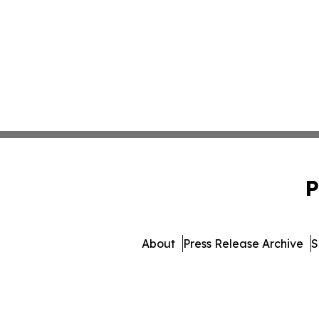
P
About
Press Release Archive
S
© 1995-2026 Newsmatics Inc