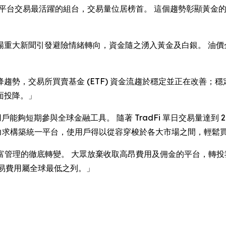
UUSD) 成為此平台交易最活躍的組台，交易量位居榜首。 這個趨勢
場重大新聞引發避險情緒轉向，資金隨之湧入黃金及白銀。 油價企
」
趨勢，交易所買賣基金 (ETF) 資金流趨於穩定並正在改善；
面投降。」
讓用戶能夠短期參與全球金融工具。 隨著 TradFi 單日交易量達到 
願景，力求構築統一平台，使用戶得以從容穿梭於各大市場之間，輕鬆
富管理的徹底轉變。 大眾放棄收取高昂費用及佣金的平台，轉投
 的交易費用屬全球最低之列。」