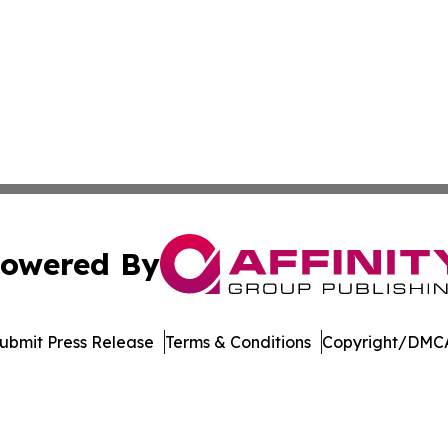
owered By
ubmit Press Release
Terms & Conditions
Copyright/DMCA
. dba Affinity Group Publishing & North Dakota Industry 
Cookie Settings / Your Privacy Choices