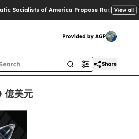
lists of America Propose Radical Overhaul of US
View all
Provided by AGP
Share
0 億美元