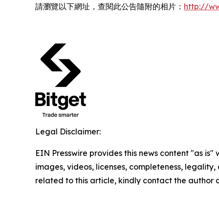
請瀏覽以下網址，查閱此公告隨附的相片：
http://
Legal Disclaimer:
EIN Presswire provides this news content "as is" 
images, videos, licenses, completeness, legality, o
related to this article, kindly contact the author