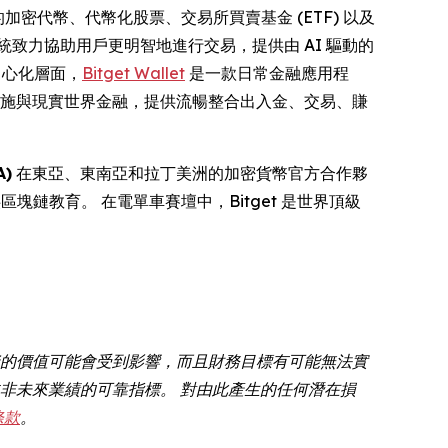
的加密代幣、代幣化股票、交易所買賣基金 (ETF) 以及
統致力協助用戶更明智地進行交易，提供由 AI 驅動的
中心化層面，
Bitget Wallet
是一款日常金融應用程
礎設施與現實世界金融，提供流暢整合出入金、交易、賺
)
在東亞、東南亞和拉丁美洲的加密貨幣官方合作夥
供區塊鏈教育。 在電單車賽壇中，Bitget 是世界頂級
資的價值可能會受到影響，而且財務目標有可能無法實
非未來業績的可靠指標。 對由此產生的任何潛在損
條款
。