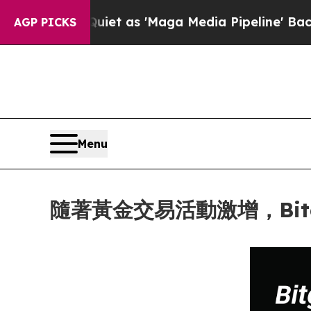
es Quiet as 'Maga Media Pipeline' Backfires Ami
AGP PICKS
Menu
隨著黃金交易活動激增，Bitge