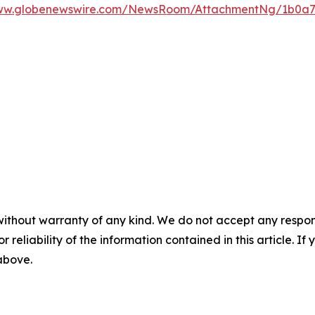
www.globenewswire.com/NewsRoom/AttachmentNg/1b0a7
without warranty of any kind. We do not accept any responsib
r reliability of the information contained in this article. I
 above.