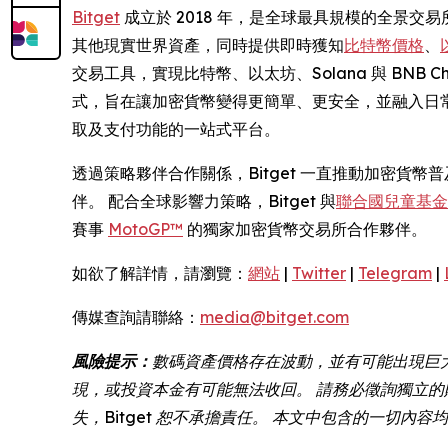
Bitget
成立於 2018 年，是全球最具規模的全景交易所
其他現實世界資產，同時提供即時獲知
比特幣價格
、
交易工具，實現比特幣、以太坊、Solana 與 BNB
式，旨在讓加密貨幣變得更簡單、更安全，並融入日常
取及支付功能的一站式平台。
透過策略夥伴合作關係，Bitget 一直推動加密貨
伴。 配合全球影響力策略，Bitget 與
聯合國兒童基金會 
賽事
MotoGP™
的獨家加密貨幣交易所合作夥伴。
如欲了解詳情，請瀏覽：
網站
|
Twitter
|
Telegram
|
傳媒查詢請聯絡：
media@bitget.com
風險提示：
數碼資產價格存在波動，並有可能出現巨
現，或投資本金有可能無法收回。 請務必徵詢獨立的
失，Bitget 恕不承擔責任。 本文中包含的一切內