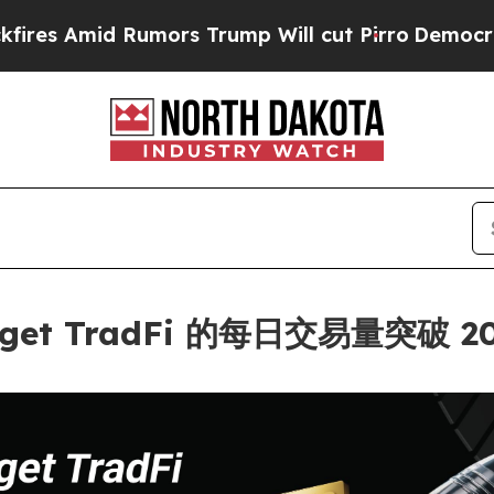
d Rumors Trump Will cut Pirro
Democratic Socia
t TradFi 的每日交易量突破 2