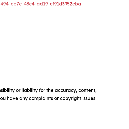
494-ee7e-43c4-ad19-cf91d3952eba
ility or liability for the accuracy, content,
f you have any complaints or copyright issues