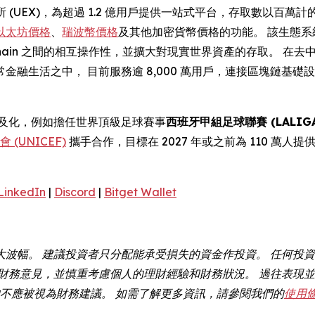
 (UEX)，為超過 1.2 億用戶提供一站式平台，存取數以百萬計
以太坊價格
、
瑞波幣價格
及其他加密貨幣價格的功能。 該生態系
 Chain 之間的相互操作性，並擴大對現實世界資產的存取。 在去
金融生活之中， 目前服務逾 8,000 萬用戶，連接區塊鏈基
幣普及化，例如擔任世界頂級足球賽事
西班牙甲組足球聯賽 (LALIGA
(UNICEF)
攜手合作，目標在 2027 年或之前為 110 萬人提
LinkedIn
|
Discord
|
Bitget Wallet
大波幅。 建議投資者只分配能承受損失的資金作投資。 任何投
財務意見，並慎重考慮個人的理財經驗和財務狀況。 過往表現並
容均不應被視為財務建議。 如需了解更多資訊，請參閱我們的
使用