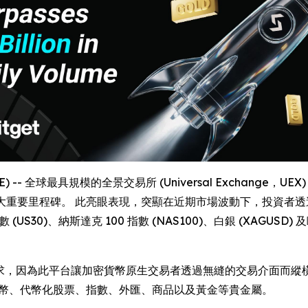
RE) -- 全球最具規模的全景交易所 (Universal Exchange，UEX
大重要里程碑。 此亮眼表現，突顯在近期市場波動下，投資者
US30)、納斯達克 100 指數 (NAS100)、白銀 (XAGUSD)
的真實需求，因為此平台讓加密貨幣原生交易者透過無縫的交易介面而縱橫
上代幣、代幣化股票、指數、外匯、商品以及黃金等貴金屬。