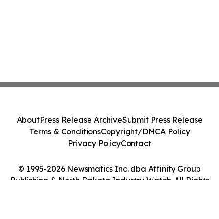
About
Press Release Archive
Submit Press Release
Terms & Conditions
Copyright/DMCA Policy
Privacy Policy
Contact
© 1995-2026 Newsmatics Inc. dba Affinity Group
Publishing & North Dakota Industry Watch. All Rights
Reserved.
Cookie Settings / Your Privacy Choices