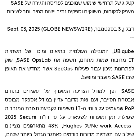
SASE
קטלוג של תרחישי שימוש שמוכנים לפריסה והגירה של
מעניק ללקוחות, משווקים וספקים נתיב יישום מהיר יותר לשירות
דבלין, 3 בספטמבר, Sept. 03, 2025 (GLOBE NEWSWIRE)
--
, המובילה העולמית בתיאום ומיכון של תשתיות
UBiqube
, שוק
SASE OpsLab
מרובות שמות מתחם, חשפה את
IT
אשר מחדש את האופן
SecOps
לפתרונות מיכון עבור פעילות
מועבר ומופעל.
SASE
שבו
הפך למודל הצריכה המועדף על תאגידים בתחום
SASE
אבטחת הסייבר, ועם זאת מדובר עדיין במודל אספקה
מבוסס
משימות לקביעת תצורת המנהרות
IT
שמעמיס על צוותי ה-
PoP
2025 Secure
דו"ח
שגוזלות זמן ומועדות לשגיאות. על פי
, 48% מהארגונים מציינים
Hughes
של
Network Access
שילוב עם תשתיות מדורות קודמים כאתגר הגדול ביותר שלהם,