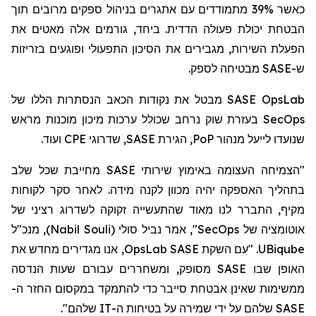
כאשר 39% מתמודדים עם אתגרים בניהול ספקים מרובים תוך
הבטחת יכולת פעולה הדדית. ביחד, גורמים אלה מאטים את
הפעלת השירות, מגבירים את הסיכון התפעולי ופוגעים בזריזות
מבטיחה לספק.
SASE
ש-
מבטל את נקודות הכאב הנסתרות הללו של
SASE OpsLab
בעזרת שוק נרחב שכולל ערכות מיכון מוכנות מראש
SecOps
ועוד.
CPE
, שדרוגי
SASE
, הגירת
PoP
שנועדו לייעל מנהור
"הצמיחה העצומה באימוץ שירותי SASE מחייבת שכל שלב
בתהליך האספקה יהיה מכוון לקנה מידה. לאחר סקר לקוחות
מקיף, התברר לנו מאוד שהתעשייה זקוקה לשדרוג רציני של
, מנכ"ל
)
Nabil Souli
(
סולי
", אמר נביל
SecOps
אוטומציה של
, אנו מגדירים מחדש את
OpsLab
. "עם השקת SASE
UBiqube
האופן שבו SASE מסופק, ומשחררים עבורם שעות הנדסה
ממשימות שאינן אבטחת סייבר כדי להתמקד
במקסום
החזר ה-
SASE שלהם על ידי שמירה על בטיחות ה-IT שלהם".