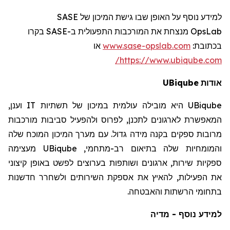
SASE
למידע נוסף על האופן שבו גישת המיכון של
רו
בק
SASE
מנצחת את המורכבות התפעולית ב-
OpsLab
או
www.sase-opslab.com
:
בכתובת
https://www.ubiqube.com/
UBiqube
אודות
וענן,
IT
היא מובילה עולמית במיכון של תשתיות
UBiqube
המאפשרת לארגונים לתכנן, לפרוס ולהפעיל סביבות מורכבות
מרובות ספקים בקנה מידה גדול. עם מערך המיכון המוכח שלה
מעצימה
UBiqube
והמומחיות שלה בתיאום רב-מתחמי,
ספקיות שירות, ארגונים ושותפות בערוצים לפשט באופן קיצוני
את הפעילות, להאיץ את אספקת השירותים ולשחרר חדשנות
בתחומי הרשתות והאבטחה.
למידע נוסף - מדיה