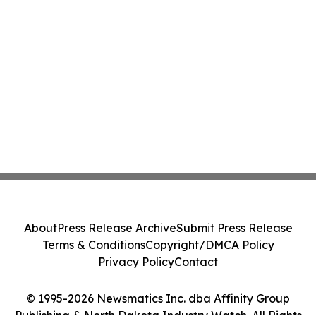
About
Press Release Archive
Submit Press Release
Terms & Conditions
Copyright/DMCA Policy
Privacy Policy
Contact
© 1995-2026 Newsmatics Inc. dba Affinity Group
Publishing & North Dakota Industry Watch. All Rights