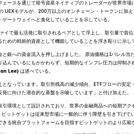
フェースを通じて暗号資産ネイティブのトレーダーが世界市場
の UEXモデルが、200万以上のオンチェーン・トークンに加
・ゲートウェイへと進化していることを示している。
ディファイで最も活発に取引されるペアとして浮上し、取引量で首
るための戦術的資産として機能していることを浮き彫りに示し
銀への資金流入を押し上げました。 原油価格は1バレル当たりマイ
り込んでいるにもかかわらず、短期的なインフレ圧力は抑制さ
n Lee)
は述べている。
えとなっています。取引所残高の減少傾向、ETFフローの安定
反発に向けた潜在的な基盤を示唆しています」と付け加えた。
取引環境として設計されており、世界の金融商品への短期アクセ
するなか、ビットゲットは従来型市場に一般的に伴う障壁を引き下げ
できる統合プラットフォームを目指すビットゲットのより広範な