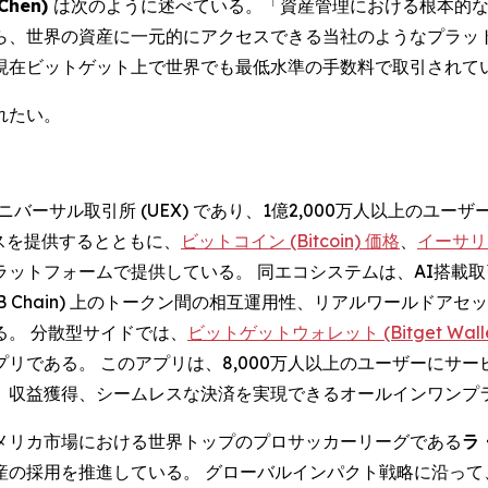
hen)
は次のように述べている。「資産管理における根本的な
ら、世界の資産に一元的にアクセスできる当社のようなプラット
現在ビットゲット上で世界でも最低水準の手数料で取引されて
れたい。
バーサル取引所 (UEX) であり、1億2,000万人以上のユ
スを提供するとともに、
ビットコイン (Bitcoin) 価格
、
イーサリア
トフォームで提供している。 同エコシステムは、AI搭載取引ツー
ェーン (BNB Chain) 上のトークン間の相互運用性、リアルワ
。 分散型サイドでは、
ビットゲットウォレット (Bitget Walle
リである。 このアプリは、8,000万人以上のユーザーにサ
、収益獲得、シームレスな決済を実現できるオールインワンプ
メリカ市場における世界トップのプロサッカーリーグである
ラ・
産の採用を推進している。 グローバルインパクト戦略に沿って