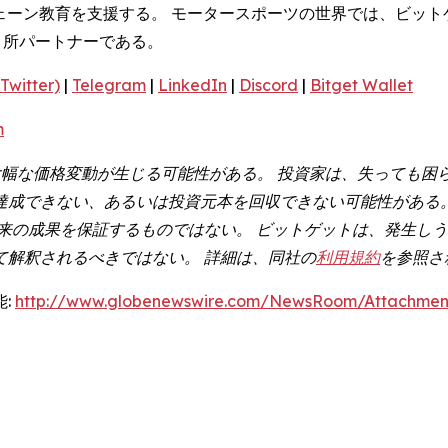
クチェーン教育を支援する。 モータースポーツの世界では、ビッ
引所パートナーである。
Twitter)
|
Telegram
|
LinkedIn
|
Discord
|
Bitget Wallet
m
幅な価格変動が生じる可能性がある。 投資家は、失っても困
達成できない、あるいは投資元本を回収できない可能性がある。
将来の成果を保証するものではない。 ビットゲットは、発生し
て解釈されるべきではない。 詳細は、同社の
利用規約
を参照さ
:
http://www.globenewswire.com/NewsRoom/Attachme