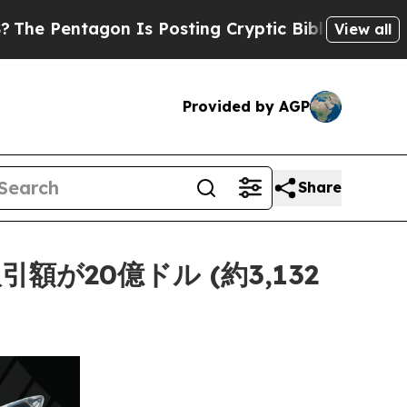
entagon Is Posting Cryptic Biblical Messages on
View all
Provided by AGP
Share
20億ドル (約3,132