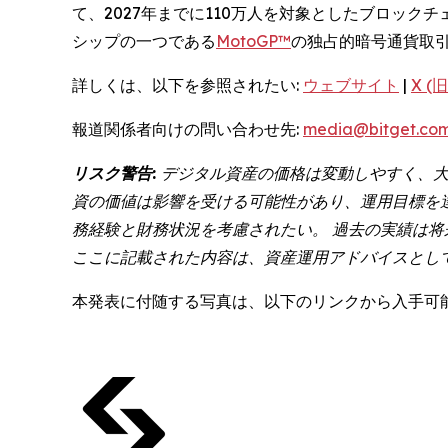
て、2027年までに110万人を対象としたブロッ
シップの一つである
MotoGP™
の独占的暗号通貨取
詳しくは、以下を参照されたい:
ウェブサイト
|
X (旧
報道関係者向けの問い合わせ先:
media@bitget.co
リスク警告:
デジタル資産の価格は変動しやすく、大
資の価値は影響を受ける可能性があり、運用目標を
務経験と財務状況を考慮されたい。 過去の実績は
ここに記載された内容は、資産運用アドバイスとし
本発表に付随する写真は、以下のリンクから入手可能