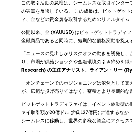
この取引活動の急増は、シームレスな取引インター
の実需を反映している。 この成長は、ビットゲット
ィ、金などの貴金属を取引するためのリアルタイム
公開以来、金 (XAUUSD) はビットゲットトラ
金融商品であると同時に、短期的な価格変動を捉え
「ニュースの見出しがリスクオフの動きを誘発し、金と
り、市場が供給ショックや金融環境の引き締めを織
Research) の主任アナリスト、ライアン・リー (Rya
「オンチェーンでのポジショニングは依然として支
が、広範な投げ売りではなく、蓄積とより長期的な
ビットゲットトラディファイは、イベント駆動型の
ァイ取引額が20億ドル (約3,127億円) に達
シームレスに移動し、世界の多様な資産にアクセス