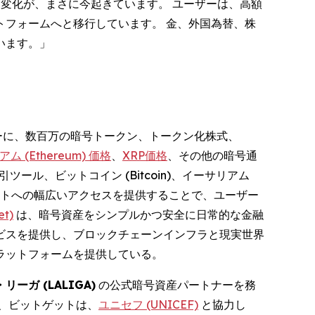
変化が、まさに今起きています。 ユーザーは、高額
フォームへと移行しています。 金、外国為替、株
います。」
ーザーに、数百万の暗号トークン、トークン化株式、
ム (Ethereum) 価格
、
XRP価格
、その他の暗号通
ル、ビットコイン (Bitcoin)、イーサリアム
ールドアセットへの幅広いアクセスを提供することで、ユーザー
t)
は、暗号資産をシンプルかつ安全に日常的な金融
ービスを提供し、ブロックチェーンインフラと現実世界
ラットフォームを提供している。
リーガ (LALIGA)
の公式暗号資産パートナーを務
、ビットゲットは、
ユニセフ (UNICEF)
と協力し