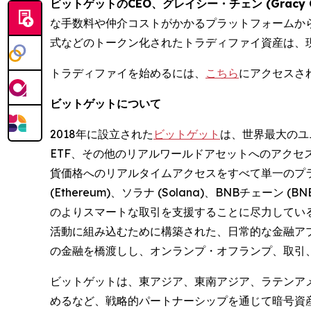
ビットゲットのCEO、グレイシー・チェン (Gracy C
な手数料や仲介コストがかかるプラットフォームか
式などのトークン化されたトラディファイ資産は、
トラディファイを始めるには、
こちら
にアクセスさ
ビットゲットについて
2018年に設立された
ビットゲット
は、世界最大のユニ
ETF、その他のリアルワールドアセットへのアクセ
貨価格へのリアルタイムアクセスをすべて単一のプラッ
(Ethereum)、ソラナ (Solana)、BNBチ
のよりスマートな取引を支援することに尽力している
活動に組み込むために構築された、日常的な金融アプ
の金融を橋渡しし、オンランプ・オフランプ、取引
ビットゲットは、東アジア、東南アジア、ラテンア
めるなど、戦略的パートナーシップを通じて暗号資