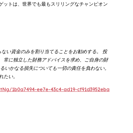
トゲットは、世界でも最もスリリングなチャンピオン
らない資金のみを割り当てることをお勧めする。 投
 常に独立した財務アドバイスを求め、ご自身の財
うるいかなる損失についても一切の責任を負わない。
れたい。
ntNg/1b0a7494-ee7e-43c4-ad19-cf91d3952eba