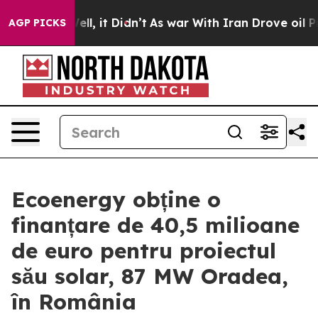
 40%. Well, it Didn’t
As war With Iran Drove oil Pric
AGP PICKS
Ecoenergy obține o
finanțare de 40,5 milioane
de euro pentru proiectul
său solar, 87 MW Oradea,
în România