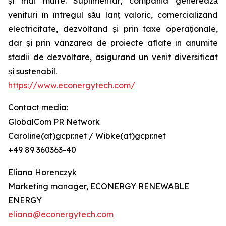
și mai multe. Suplimentar, compania generează
venituri în întregul său lanț valoric, comercializând
electricitate, dezvoltând și prin taxe operaționale,
dar și prin vânzarea de proiecte aflate în anumite
stadii de dezvoltare, asigurând un venit diversificat
și sustenabil.
https://www.econergytech.com/
Contact media:
GlobalCom PR Network
Caroline(at)gcpr.net / Wibke(at)gcpr.net
+49 89 360363-40
Eliana Horenczyk
Marketing manager, ECONERGY RENEWABLE
ENERGY
eliana@econergytech.com