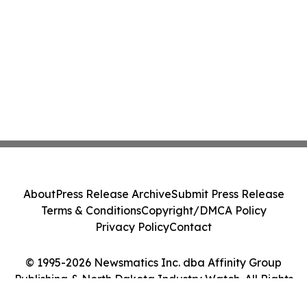
About
Press Release Archive
Submit Press Release
Terms & Conditions
Copyright/DMCA Policy
Privacy Policy
Contact
© 1995-2026 Newsmatics Inc. dba Affinity Group
Publishing & North Dakota Industry Watch. All Rights
Reserved.